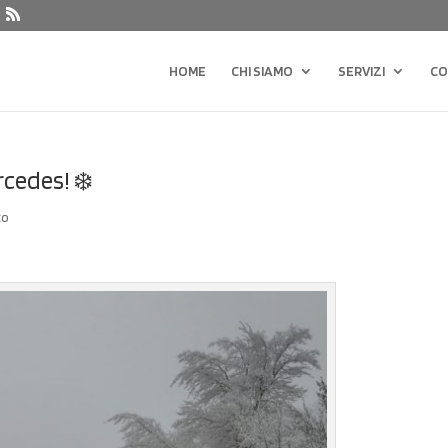
HOME
CHI SIAMO
SERVIZI
CO
rcedes! ❄️
to