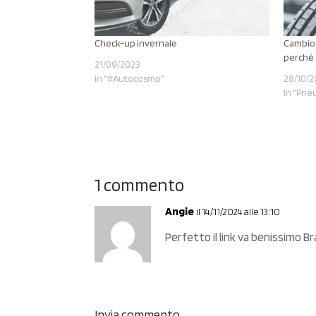
Check-up invernale
Cambio 
perché
21/09/2023
In "#Autocosmo"
28/10/2
In "Pne
1 commento
Angie
il 14/11/2024 alle 13:10
Perfetto il link va benissimo 
Invia commento