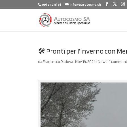
091 972 81 61
info@autocosmo.ch
🛠️ Pronti per l’inverno con Me
da
Francesco Padova
|
Nov 14, 2024
|
News
|
1 commen