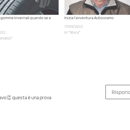
gomme invernali quando se e
Inizia l’avventura Autocosmo
17/09/2022
022
In "Story"
umatici"
Rispond
Bravo👏 questa è una prova